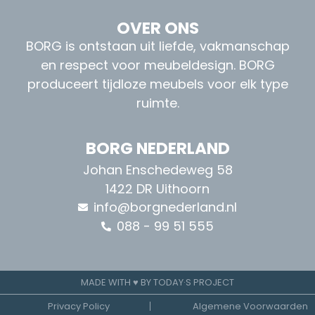
OVER ONS
BORG is ontstaan uit liefde, vakmanschap
en respect voor meubeldesign. BORG
produceert tijdloze meubels voor elk type
ruimte.
BORG NEDERLAND
Johan Enschedeweg 58
1422 DR Uithoorn
info@borgnederland.nl
088 - 99 51 555
MADE WITH ♥ BY TODAY·S PROJECT
Privacy Policy
Algemene Voorwaarden